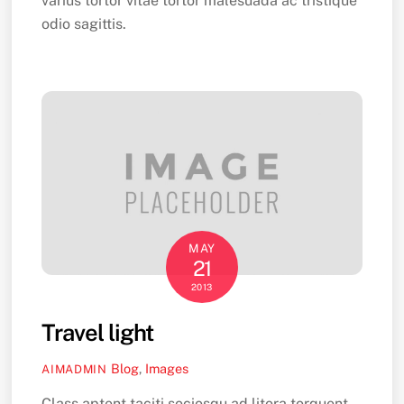
varius tortor vitae tortor malesuada ac tristique
odio sagittis.
MAY
21
2013
Travel light
Blog
,
Images
AIMADMIN
Class aptent taciti sociosqu ad litora torquent